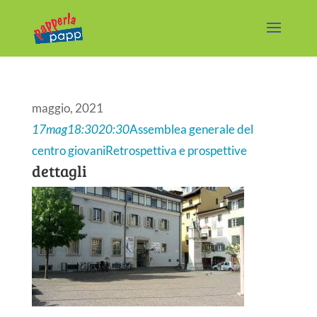
maggio, 2021
17
mag
18:30
20:30
Assemblea generale del
centro giovani
Retrospettiva e prospettive
dettagli