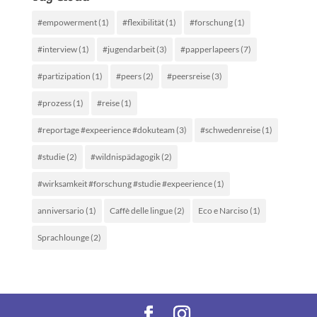
#empowerment
(1)
#flexibilität
(1)
#forschung
(1)
#interview
(1)
#jugendarbeit
(3)
#papperlapeers
(7)
#partizipation
(1)
#peers
(2)
#peersreise
(3)
#prozess
(1)
#reise
(1)
#reportage #expeerience #dokuteam
(3)
#schwedenreise
(1)
#studie
(2)
#wildnispädagogik
(2)
#wirksamkeit #forschung #studie #expeerience
(1)
anniversario
(1)
Caffè delle lingue
(2)
Eco e Narciso
(1)
Sprachlounge
(2)