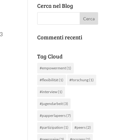
Cerca nel Blog
53
Commenti recenti
Tag Cloud
#empowerment
(1)
#flexibilität
(1)
#forschung
(1)
#interview
(1)
#jugendarbeit
(3)
#papperlapeers
(7)
#partizipation
(1)
#peers
(2)
#peersreise
(3)
#prozess
(1)