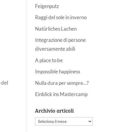
Feigenputz
Raggi del sole in inverno
Natürliches Lachen
Integrazione di persone
diversamente abili
A place to be
Impossible happiness
 del
Nulla dura per sempre…?
Einblick ins Mastercamp
Archivio articoli
Archivio
articoli