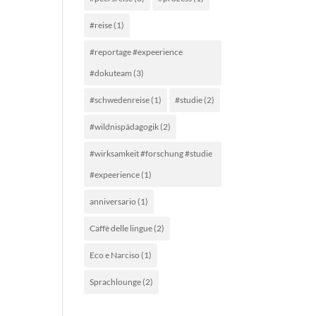
#reise
(1)
#reportage #expeerience
#dokuteam
(3)
#schwedenreise
(1)
#studie
(2)
#wildnispädagogik
(2)
#wirksamkeit #forschung #studie
#expeerience
(1)
anniversario
(1)
Caffè delle lingue
(2)
Eco e Narciso
(1)
Sprachlounge
(2)