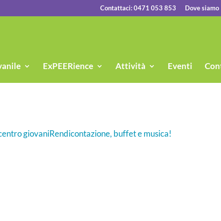
Contattaci: 0471 053 853
Dove siamo
vanile
ExPEERience
Attività
Eventi
Cont
centro giovani
Rendicontazione, buffet e musica!