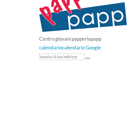
Centro giovani papperlapapp
calendario
calendario Google