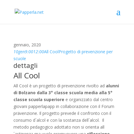
gennaio, 2020
10
gen
9:00
12:00
All Cool
Progetto di prevenzione per
scuole
dettagli
All Cool
All Cool è un progetto di prevenzione rivolto ad
alunni
di Bolzano dalla 3° classe scuola media alla 5°
classe scuola superiore
e organizzato dal centro
giovani papperlapapp in collaborazione con il Forum
prävenzione. Il progetto prevede il confronto con il
consumo d´alcol e con la sostanza dell´alcol. Il
metodo pedagogico adottato non si orienta all
´astinenza ma vuole promuovere una
riflessione