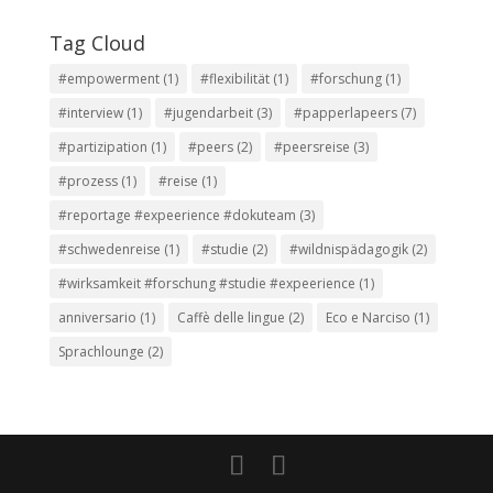
Tag Cloud
#empowerment
(1)
#flexibilität
(1)
#forschung
(1)
#interview
(1)
#jugendarbeit
(3)
#papperlapeers
(7)
#partizipation
(1)
#peers
(2)
#peersreise
(3)
#prozess
(1)
#reise
(1)
#reportage #expeerience #dokuteam
(3)
#schwedenreise
(1)
#studie
(2)
#wildnispädagogik
(2)
#wirksamkeit #forschung #studie #expeerience
(1)
anniversario
(1)
Caffè delle lingue
(2)
Eco e Narciso
(1)
Sprachlounge
(2)