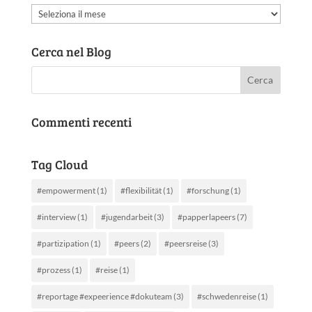
Archivio
articoli
Cerca nel Blog
Commenti recenti
Tag Cloud
#empowerment
(1)
#flexibilität
(1)
#forschung
(1)
#interview
(1)
#jugendarbeit
(3)
#papperlapeers
(7)
#partizipation
(1)
#peers
(2)
#peersreise
(3)
#prozess
(1)
#reise
(1)
#reportage #expeerience #dokuteam
(3)
#schwedenreise
(1)