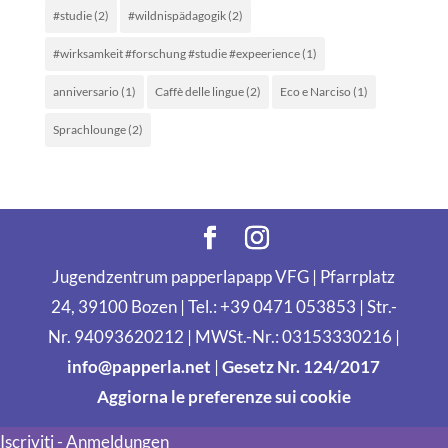
#studie
(2)
#wildnispädagogik
(2)
#wirksamkeit #forschung #studie #expeerience
(1)
anniversario
(1)
Caffè delle lingue
(2)
Eco e Narciso
(1)
Sprachlounge
(2)
Jugendzentrum papperlapapp VFG | Pfarrplatz
24, 39100 Bozen | Tel.: +39 0471 053853 | Str.-
Nr. 94093620212 | MWSt.-Nr.: 03153330216 |
info@papperla.net
|
Gesetz Nr. 124/2017
Aggiorna le preferenze sui cookie
Iscriviti - Anmeldungen