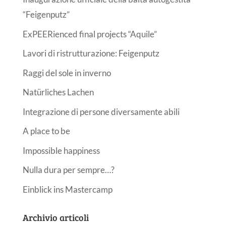
“Feigenputz”
ExPEERienced final projects “Aquile”
Lavori di ristrutturazione: Feigenputz
Raggi del sole in inverno
Natürliches Lachen
Integrazione di persone diversamente abili
A place to be
Impossible happiness
Nulla dura per sempre…?
Einblick ins Mastercamp
Archivio articoli