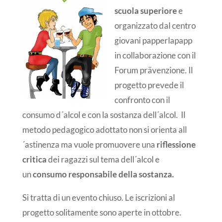
scuola superiore
e
organizzato dal centro
giovani papperlapapp
in collaborazione con il
Forum prävenzione. Il
progetto prevede il
confronto con il
consumo d´alcol e con la sostanza dell´alcol. Il
metodo pedagogico adottato non si orienta all
´astinenza ma vuole promuovere una
riflessione
critica
dei ragazzi sul tema dell´alcol e
un
consumo responsabile della sostanza.
Si tratta di un evento chiuso. Le iscrizioni al
progetto solitamente sono aperte in ottobre.