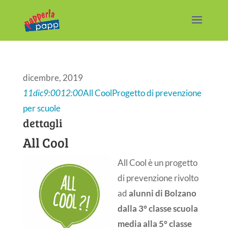
dicembre, 2019
11
dic
9:00
12:00
All Cool
Progetto di prevenzione
per scuole
dettagli
All Cool
All Cool è un progetto
di prevenzione rivolto
ad
alunni di Bolzano
dalla 3° classe scuola
media alla 5° classe