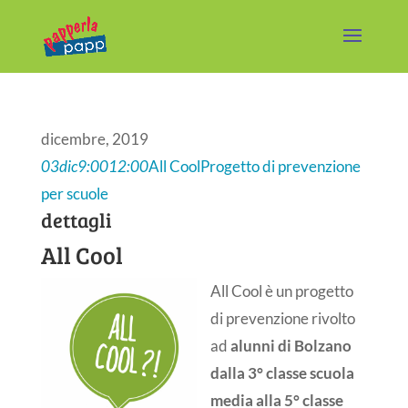
dicembre, 2019
03
dic
9:00
12:00
All Cool
Progetto di prevenzione
per scuole
dettagli
All Cool
All Cool è un progetto
di prevenzione rivolto
ad
alunni di Bolzano
dalla 3° classe scuola
media alla 5° classe