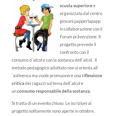
scuola superiore
e
organizzato dal centro
giovani papperlapapp
in collaborazione con il
Forum prävenzione. Il
progetto prevede il
confronto con il
consumo d´alcol e con la sostanza dell´alcol. Il
metodo pedagogico adottato non si orienta all
´astinenza ma vuole promuovere una
riflessione
critica
dei ragazzi sul tema dell´alcol e
un
consumo responsabile della sostanza.
Si tratta di un evento chiuso. Le iscrizioni al
progetto solitamente sono aperte in ottobre.