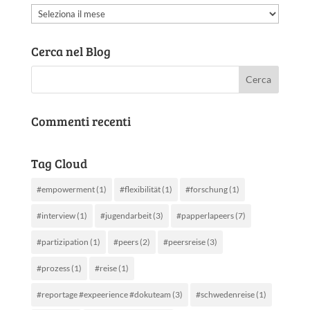
Archivio
articoli
Cerca nel Blog
Commenti recenti
Tag Cloud
#empowerment
(1)
#flexibilität
(1)
#forschung
(1)
#interview
(1)
#jugendarbeit
(3)
#papperlapeers
(7)
#partizipation
(1)
#peers
(2)
#peersreise
(3)
#prozess
(1)
#reise
(1)
#reportage #expeerience #dokuteam
(3)
#schwedenreise
(1)