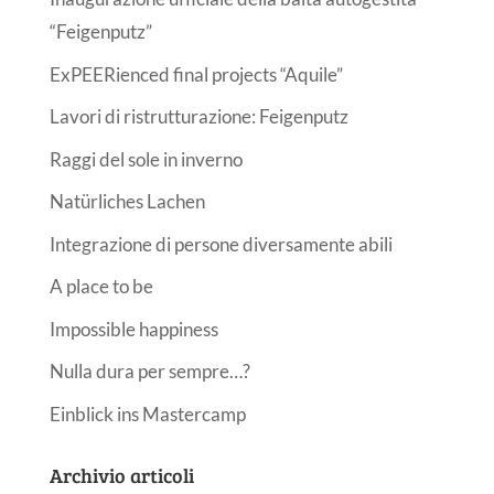
“Feigenputz”
ExPEERienced final projects “Aquile”
Lavori di ristrutturazione: Feigenputz
Raggi del sole in inverno
Natürliches Lachen
Integrazione di persone diversamente abili
A place to be
Impossible happiness
Nulla dura per sempre…?
Einblick ins Mastercamp
Archivio articoli