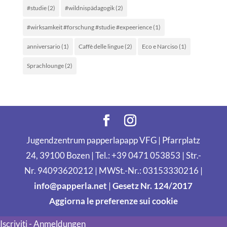
#studie
(2)
#wildnispädagogik
(2)
#wirksamkeit #forschung #studie #expeerience
(1)
anniversario
(1)
Caffè delle lingue
(2)
Eco e Narciso
(1)
Sprachlounge
(2)
Jugendzentrum papperlapapp VFG | Pfarrplatz
24, 39100 Bozen | Tel.: +39 0471 053853 | Str.-
Nr. 94093620212 | MWSt.-Nr.: 03153330216 |
info@papperla.net
|
Gesetz Nr. 124/2017
Aggiorna le preferenze sui cookie
Iscriviti - Anmeldungen