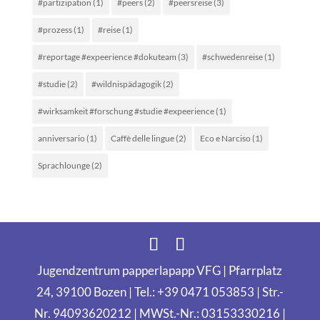
#partizipation
(1)
#peers
(2)
#peersreise
(3)
#prozess
(1)
#reise
(1)
#reportage #expeerience #dokuteam
(3)
#schwedenreise
(1)
#studie
(2)
#wildnispädagogik
(2)
#wirksamkeit #forschung #studie #expeerience
(1)
anniversario
(1)
Caffè delle lingue
(2)
Eco e Narciso
(1)
Sprachlounge
(2)
Jugendzentrum papperlapapp VFG | Pfarrplatz
24, 39100 Bozen | Tel.: +39 0471 053853 | Str.-
Nr. 94093620212 | MWSt.-Nr.: 03153330216 |