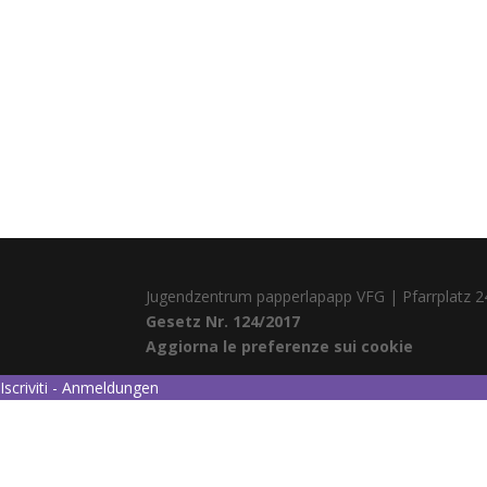
Jugendzentrum papperlapapp VFG | Pfarrplatz 2
Gesetz Nr. 124/2017
Aggiorna le preferenze sui cookie
Iscriviti - Anmeldungen