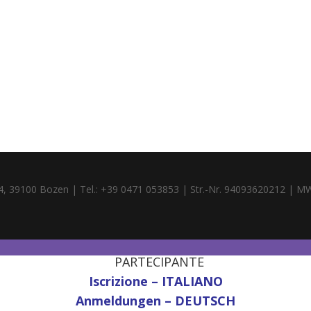
4, 39100 Bozen | Tel.: +39 0471 053853 | Str.-Nr. 94093620212 | M
PARTECIPANTE
Iscrizione – ITALIANO
Anmeldungen – DEUTSCH