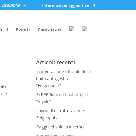
ISCRIZIONE
Informazioni aggiuntive
à
Eventi
Contattaci
Articoli recenti
Inaugurazione ufficiale della
baita autogestita
“Feigenputz”
hör
.
 die
ExPEERienced final projects
“Aquile”
Lavori di ristrutturazione:
Feigenputz
Raggi del sole in inverno
Natürliches Lachen