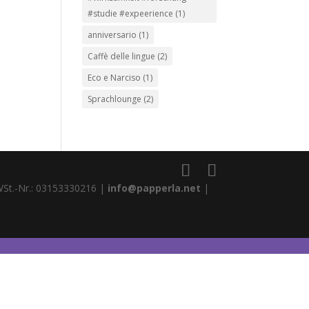
#studie #expeerience
(1)
anniversario
(1)
Caffè delle lingue
(2)
Eco e Narciso
(1)
Sprachlounge
(2)
WSt.-Nr.: 03153330216 |
info@papperla.net
|