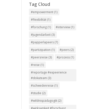
Tag Cloud
#empowerment
(1)
#flexibilität
(1)
#forschung
(1)
#interview
(1)
#jugendarbeit
(3)
#papperlapeers
(7)
#partizipation
(1)
#peers
(2)
#peersreise
(3)
#prozess
(1)
#reise
(1)
#reportage #expeerience
#dokuteam
(3)
#schwedenreise
(1)
#studie
(2)
#wildnispädagogik
(2)
#wirksamkeit #forschung