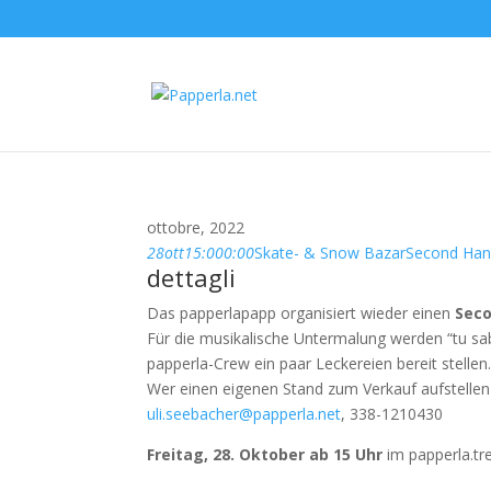
ottobre, 2022
28
ott
15:00
0:00
Skate- & Snow Bazar
Second Ha
dettagli
Das papperlapapp organisiert wieder einen
Seco
Für die musikalische Untermalung werden “tu sab
papperla-Crew ein paar Leckereien bereit stellen
Wer einen eigenen Stand zum Verkauf aufstellen
uli.seebacher@papperla.net
, 338-1210430
Freitag, 28. Oktober ab 15 Uhr
im papperla.tre