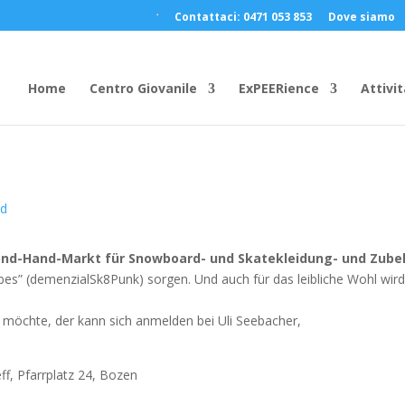
Contattaci: 0471 053 853
Dove siamo
Home
Centro Giovanile
ExPEERience
Attivit
nd
nd-Hand-Markt für Snowboard- und Skatekleidung- und Zube
es” (demenzialSk8Punk) sorgen. Und auch für das leibliche Wohl wird
.
 möchte, der kann sich anmelden bei Uli Seebacher,
ff, Pfarrplatz 24, Bozen