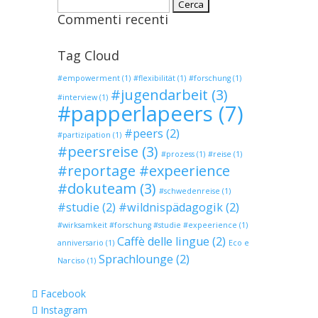
Ricerca
Commenti recenti
per:
Tag Cloud
#empowerment
(1)
#flexibilität
(1)
#forschung
(1)
#jugendarbeit
(3)
#interview
(1)
#papperlapeers
(7)
#peers
(2)
#partizipation
(1)
#peersreise
(3)
#prozess
(1)
#reise
(1)
#reportage #expeerience
#dokuteam
(3)
#schwedenreise
(1)
#studie
(2)
#wildnispädagogik
(2)
#wirksamkeit #forschung #studie #expeerience
(1)
Caffè delle lingue
(2)
anniversario
(1)
Eco e
Sprachlounge
(2)
Narciso
(1)
Facebook
Instagram