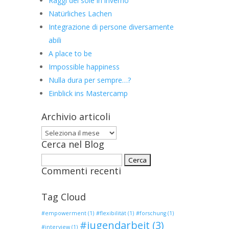
Raggi del sole in inverno
Natürliches Lachen
Integrazione di persone diversamente
abili
A place to be
Impossible happiness
Nulla dura per sempre…?
Einblick ins Mastercamp
Archivio articoli
Archivio
Cerca nel Blog
articoli
Ricerca
Commenti recenti
per:
Tag Cloud
#empowerment
(1)
#flexibilität
(1)
#forschung
(1)
#jugendarbeit
(3)
#interview
(1)