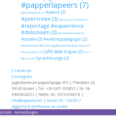
#papperlapeers
(7)
#peers
(2)
#partizipation
(1)
#peersreise
(3)
#prozess
(1)
#reise
(1)
#reportage #expeerience
#dokuteam
(3)
#schwedenreise
(1)
#studie
(2)
#wildnispädagogik
(2)
#wirksamkeit #forschung #studie #expeerience
(1)
Caffè delle lingue
(2)
anniversario
(1)
Eco e
Sprachlounge
(2)
Narciso
(1)
Facebook
Instagram
Jugendzentrum papperlapapp VFG | Pfarrplatz 24,
39100 Bozen | Tel.: +39 0471 053853 | Str.-Nr.
94093620212 | MWSt.-Nr.: 03153330216 |
info@papperla.net
|
Gesetz Nr. 124/2017
Aggiorna le preferenze sui cookie
Iscriviti - Anmeldungen