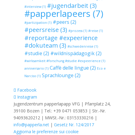
#jugendarbeit
(3)
#interview
(1)
#papperlapeers
(7)
#peers
(2)
#partizipation
(1)
#peersreise
(3)
#prozess
(1)
#reise
(1)
#reportage #expeerience
#dokuteam
(3)
#schwedenreise
(1)
#studie
(2)
#wildnispädagogik
(2)
#wirksamkeit #forschung #studie #expeerience
(1)
Caffè delle lingue
(2)
anniversario
(1)
Eco e
Sprachlounge
(2)
Narciso
(1)
Facebook
Instagram
Jugendzentrum papperlapapp VFG | Pfarrplatz 24,
39100 Bozen | Tel.: +39 0471 053853 | Str.-Nr.
94093620212 | MWSt.-Nr.: 03153330216 |
info@papperla.net
|
Gesetz Nr. 124/2017
Aggiorna le preferenze sui cookie