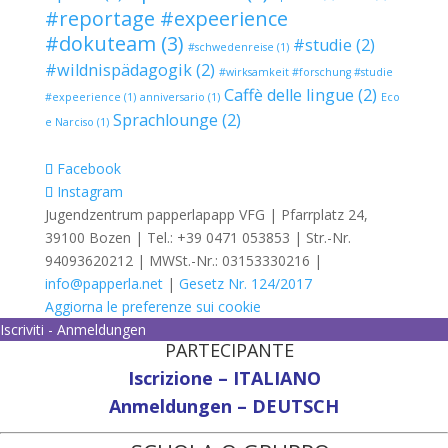
#reportage #expeerience
#dokuteam
(3)
#studie
(2)
#schwedenreise
(1)
#wildnispädagogik
(2)
#wirksamkeit #forschung #studie
Caffè delle lingue
(2)
#expeerience
(1)
anniversario
(1)
Eco
Sprachlounge
(2)
e Narciso
(1)
Facebook
Instagram
Jugendzentrum papperlapapp VFG | Pfarrplatz 24,
39100 Bozen | Tel.: +39 0471 053853 | Str.-Nr.
94093620212 | MWSt.-Nr.: 03153330216 |
info@papperla.net
|
Gesetz Nr. 124/2017
Aggiorna le preferenze sui cookie
Iscriviti - Anmeldungen
PARTECIPANTE
Iscrizione – ITALIANO
Anmeldungen – DEUTSCH