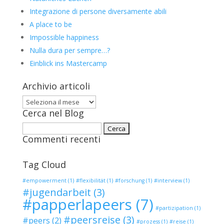
Integrazione di persone diversamente abili
A place to be
Impossible happiness
Nulla dura per sempre…?
Einblick ins Mastercamp
Archivio articoli
Archivio
Cerca nel Blog
articoli
Ricerca
Commenti recenti
per:
Tag Cloud
#empowerment
(1)
#flexibilität
(1)
#forschung
(1)
#interview
(1)
#jugendarbeit
(3)
#papperlapeers
(7)
#partizipation
(1)
#peersreise
(3)
#peers
(2)
#prozess
(1)
#reise
(1)