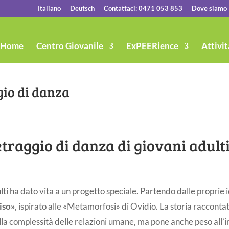
Italiano
Deutsch
Contattaci: 0471 053 853
Dove siamo
Home
Centro Giovanile
ExPEERience
Attivit
io di danza
traggio di danza di giovani adult
i ha dato vita a un progetto speciale. Partendo dalle proprie i
iso»
, ispirato alle «Metamorfosi» di Ovidio. La storia raccontata
alla complessità delle relazioni umane, ma pone anche peso all’