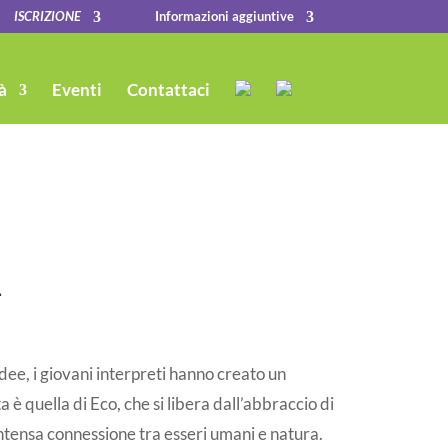
ISCRIZIONE
Informazioni aggiuntive
à
Eventi
Contattaci
i
dee, i giovani interpreti hanno creato un
 è quella di Eco, che si libera dall’abbraccio di
intensa connessione tra esseri umani e natura.