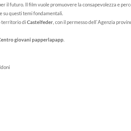
per il futuro. Il film vuole promuovere la consapevolezza e per
ere su questi temi fondamentali.
 territorio di
Castelfeder
, con il permesso dell`Agenzia provinc
Centro giovani papperlapapp
.
ldoni