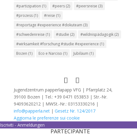
#partizipation
(1)
#peers
(2)
#peersreise
(3)
#prozess
(1)
#reise
(1)
#reportage #expeerience #dokuteam
(3)
#schwedenreise
(1)
#studie
(2)
#wildnispädagogik
(2)
#wirksamkeit #forschung #studie #expeerience
(1)
Bozen
(1)
Eco e Narciso
(1)
Jubiläum
(1)
Jugendzentrum papperlapapp VFG | Pfarrplatz 24,
39100 Bozen | Tel.: +39 0471 053853 | Str.-Nr.
94093620212 | MWSt.-Nr.: 03153330216 |
info@papperla.net
|
Gesetz Nr. 124/2017
Aggiorna le preferenze sui cookie
Iscriviti - Anmeldungen
PARTECIPANTE