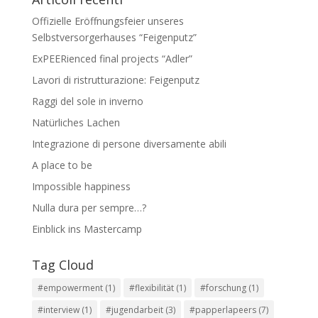
Offizielle Eröffnungsfeier unseres
Selbstversorgerhauses “Feigenputz”
ExPEERienced final projects “Adler”
Lavori di ristrutturazione: Feigenputz
Raggi del sole in inverno
Natürliches Lachen
Integrazione di persone diversamente abili
A place to be
Impossible happiness
Nulla dura per sempre…?
Einblick ins Mastercamp
Tag Cloud
#empowerment
(1)
#flexibilität
(1)
#forschung
(1)
#interview
(1)
#jugendarbeit
(3)
#papperlapeers
(7)