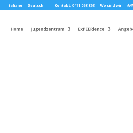
Italiano
Deutsch
Kontakt: 0471 053 853
Wo sind wir
AN
Home
Jugendzentrum
ExPEERience
Angeb
Kontakt