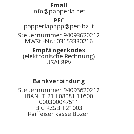
Email
info@papperla.net
PEC
papperlapapp@pec-bz.it
Steuernummer 94093620212
MWSt.-Nr.: 03153330216
Empfängerkodex
(elektronische Rechnung)
USAL8PV
Bankverbindung
Steuernummer 94093620212
IBAN IT 21 I 08081 11600
000300047511
BIC RZSBIT21003
Raiffeisenkasse Bozen