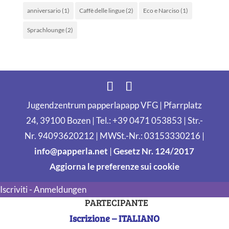
anniversario
(1)
Caffè delle lingue
(2)
Eco e Narciso
(1)
Sprachlounge
(2)
Jugendzentrum papperlapapp VFG | Pfarrplatz
24, 39100 Bozen | Tel.: +39 0471 053853 | Str.-
Nr. 94093620212 | MWSt.-Nr.: 03153330216 |
info@papperla.net
|
Gesetz Nr. 124/2017
Aggiorna le preferenze sui cookie
Iscriviti - Anmeldungen
PARTECIPANTE
Iscrizione – ITALIANO