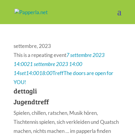
settembre, 2023
This is a repeating event
7 settembre 2023
14:00
21 settembre 2023 14:00
14
set
14:00
18:00
Treff
The doors are open for
YOU!
dettagli
Jugendtreff
Spielen, chillen, ratschen, Musik hören,
Tischtennis spielen, sich verkleiden und Quatsch
machen, nichts machen … im papperla finden