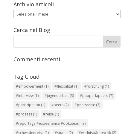
Archivio articoli
Archivio
articoli
Cerca nel Blog
Commenti recenti
Tag Cloud
#empowerment
(1)
#flexibilität
(1)
#forschung
(1)
#interview
(1)
#jugendarbeit
(3)
#papperlapeers
(7)
#partizipation
(1)
#peers
(2)
#peersreise
(3)
#prozess
(1)
#reise
(1)
#reportage #expeerience #dokuteam
(3)
#schwedenreise
(1)
#studie
(2)
#wildnispädagogik
(2)