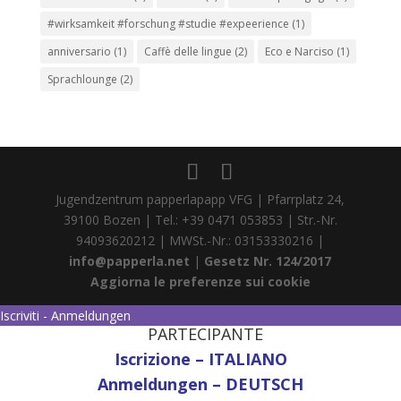
#wirksamkeit #forschung #studie #expeerience
(1)
anniversario
(1)
Caffè delle lingue
(2)
Eco e Narciso
(1)
Sprachlounge
(2)
Jugendzentrum papperlapapp VFG | Pfarrplatz 24,
39100 Bozen | Tel.: +39 0471 053853 | Str.-Nr.
94093620212 | MWSt.-Nr.: 03153330216 |
info@papperla.net
|
Gesetz Nr. 124/2017
Aggiorna le preferenze sui cookie
Iscriviti - Anmeldungen
PARTECIPANTE
Iscrizione – ITALIANO
Anmeldungen – DEUTSCH