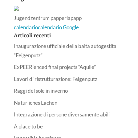
Jugendzentrum papperlapapp
calendario
calendario Google
Articoli recenti
Inaugurazione ufficiale della baita autogestita
“Feigenputz”
ExPEERienced final projects “Aquile”
Lavori di ristrutturazione: Feigenputz
Raggi del sole in inverno
Natürliches Lachen
Integrazione di persone diversamente abili
A place to be