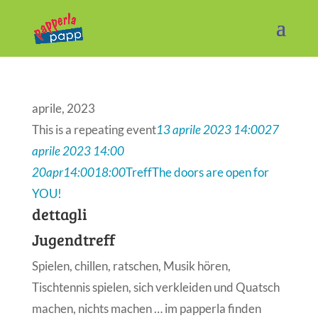
aprile, 2023
This is a repeating event
13 aprile 2023 14:00
27
aprile 2023 14:00
20
apr
14:00
18:00
Treff
The doors are open for
YOU!
dettagli
Jugendtreff
Spielen, chillen, ratschen, Musik hören,
Tischtennis spielen, sich verkleiden und Quatsch
machen, nichts machen … im papperla finden