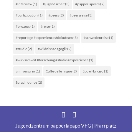
#interview
(1)
#jugendarbeit
(3)
#papperlapeers
(7)
#partizipation
(1)
#peers
(2)
#peersreise
(3)
#prozess
(1)
#reise
(1)
#reportage #expeerience #dokuteam
(3)
#schwedenreise
(1)
#studie
(2)
#wildnispädagogik
(2)
#wirksamkeit #forschung #studie #expeerience
(1)
anniversario
(1)
Caffè delle lingue
(2)
Eco e Narciso
(1)
Sprachlounge
(2)
Jugendzentrum papperlapapp VFG | Pfarrplatz