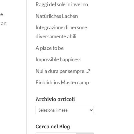
Raggi del sole in inverno
he
Natürliches Lachen
 an:
Integrazione di persone
diversamente abili
A place to be
Impossible happiness
Nulla dura per sempre…?
Einblick ins Mastercamp
Archivio articoli
Archivio
articoli
Cerca nel Blog