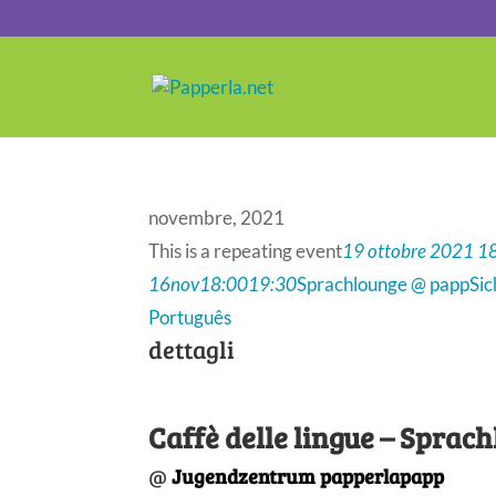
novembre, 2021
This is a repeating event
19 ottobre 2021 1
16
nov
18:00
19:30
Sprachlounge @ papp
Sic
Português
dettagli
Caffè delle lingue –
Sprach
@
Jugendzentrum papperlapapp