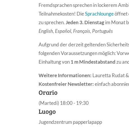
Fremdsprachen sprechen in lockerem Amb
Teilnahmekosten! Die
Sprachlounge
öffnet 
zu sprechen.
Jeden 3. Dienstag
im Monat b
English, Español, Français, Português
Aufgrund der derzeit geltenden Sicherheits
folgenden Voraussetzungen möglich: Vorw
Einhaltung von
1 m Mindestabstand
zu an
Weitere Informationen:
Lauretta Rudat &
Kostenfreier Newsletter:
einfach abonnie
Orario
(Martedi) 18:00 - 19:30
Luogo
Jugendzentrum papperlapapp