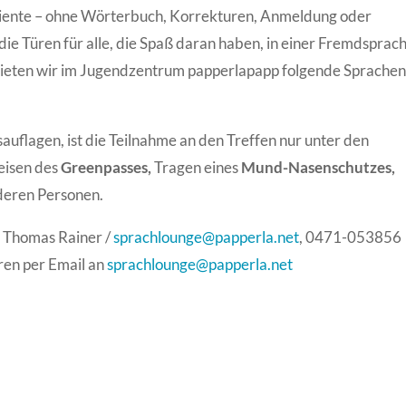
iente – ohne Wörterbuch, Korrekturen, Anmeldung oder
die Türen für alle, die Spaß daran haben, in einer Fremdsprac
ieten wir im Jugendzentrum papperlapapp folgende Sprachen
auflagen, ist die Teilnahme an den Treffen nur unter den
eisen des
Greenpasses,
Tragen eines
Mund-Nasenschutzes,
deren Personen.
 Thomas Rainer /
sprachlounge@papperla.net
, 0471-053856
ren per Email an
sprachlounge@papperla.net