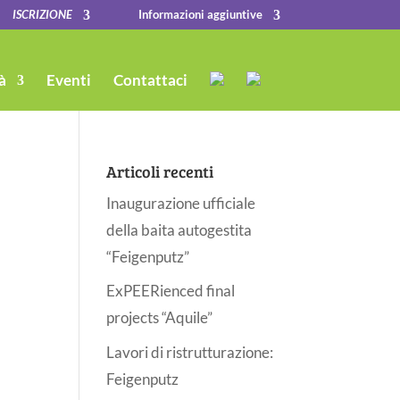
ISCRIZIONE
Informazioni aggiuntive
à
Eventi
Contattaci
Articoli recenti
Inaugurazione ufficiale
della baita autogestita
“Feigenputz”
ExPEERienced final
projects “Aquile”
Lavori di ristrutturazione:
Feigenputz