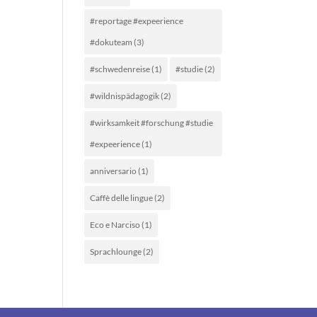
#reportage #expeerience
#dokuteam
(3)
#schwedenreise
(1)
#studie
(2)
#wildnispädagogik
(2)
#wirksamkeit #forschung #studie
#expeerience
(1)
anniversario
(1)
Caffè delle lingue
(2)
Eco e Narciso
(1)
Sprachlounge
(2)