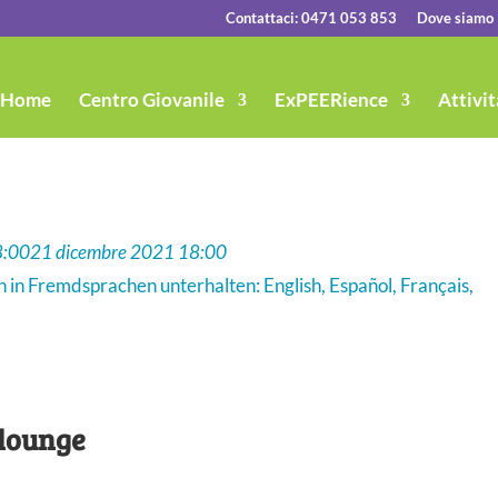
Contattaci: 0471 053 853
Dove siamo
Home
Centro Giovanile
ExPEERience
Attivit
8:00
21 dicembre 2021 18:00
h in Fremdsprachen unterhalten: English, Español, Français,
lounge