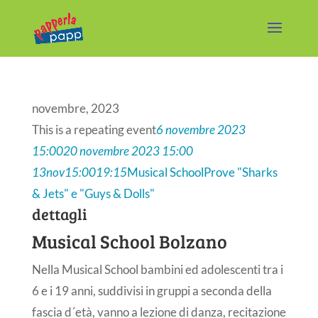
novembre, 2023
This is a repeating event
6 novembre 2023
15:00
20 novembre 2023 15:00
13
nov
15:00
19:15
Musical School
Prove "Sharks
& Jets" e "Guys & Dolls"
dettagli
Musical School Bolzano
Nella Musical School bambini ed adolescenti tra i
6 e i 19 anni, suddivisi in gruppi a seconda della
fascia d´età, vanno a lezione di danza, recitazione