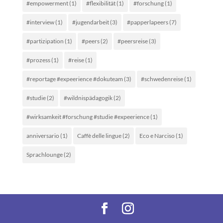
#empowerment
(1)
#flexibilität
(1)
#forschung
(1)
#interview
(1)
#jugendarbeit
(3)
#papperlapeers
(7)
#partizipation
(1)
#peers
(2)
#peersreise
(3)
#prozess
(1)
#reise
(1)
#reportage #expeerience #dokuteam
(3)
#schwedenreise
(1)
#studie
(2)
#wildnispädagogik
(2)
#wirksamkeit #forschung #studie #expeerience
(1)
anniversario
(1)
Caffè delle lingue
(2)
Eco e Narciso
(1)
Sprachlounge
(2)