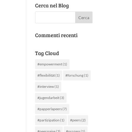
Cerca nel Blog
Commenti recenti
Tag Cloud
#empowerment
(1)
#flexibilität
(1)
#forschung
(1)
#interview
(1)
#jugendarbeit
(3)
#papperlapeers
(7)
#partizipation
(1)
#peers
(2)
#peersreise
(3)
#prozess
(1)