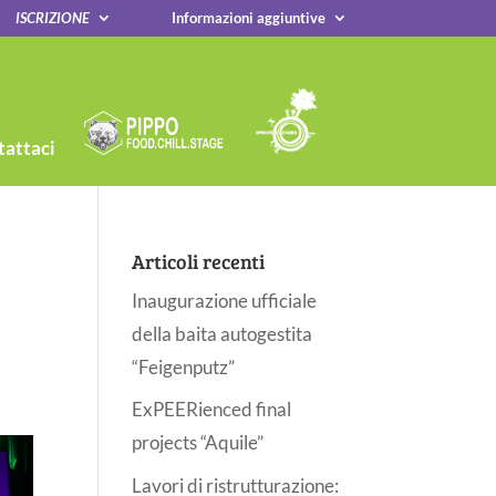
ISCRIZIONE
Informazioni aggiuntive
attaci
Articoli recenti
Inaugurazione ufficiale
della baita autogestita
“Feigenputz”
ExPEERienced final
projects “Aquile”
Lavori di ristrutturazione: