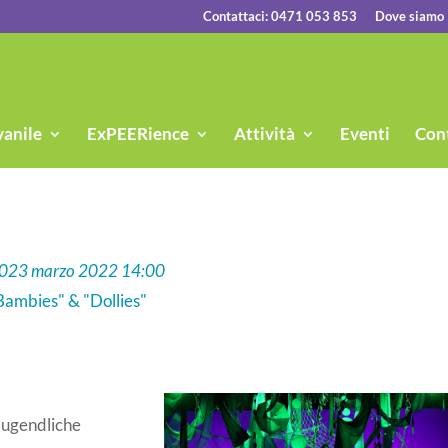
Contattaci: 0471 053 853
Dove siamo
vanile
ExPEERience
Attività
Eventi
Cont
00
23 marzo 2022 14:00
Bambies" & "Dollies"
Jugendliche