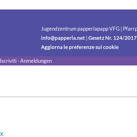
Jugendzentrum papperlapapp VFG | Pfarrp
info@papperla.net
|
Gesetz Nr. 124/2017
Aggiorna le preferenze sui cookie
Iscriviti - Anmeldungen
X