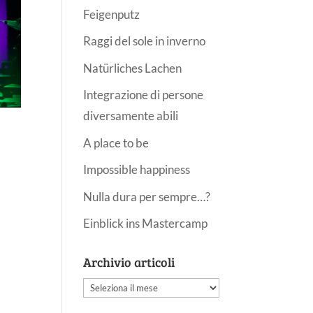
Feigenputz
Raggi del sole in inverno
Natürliches Lachen
Integrazione di persone
diversamente abili
A place to be
Impossible happiness
Nulla dura per sempre…?
Einblick ins Mastercamp
Archivio articoli
Archivio
articoli