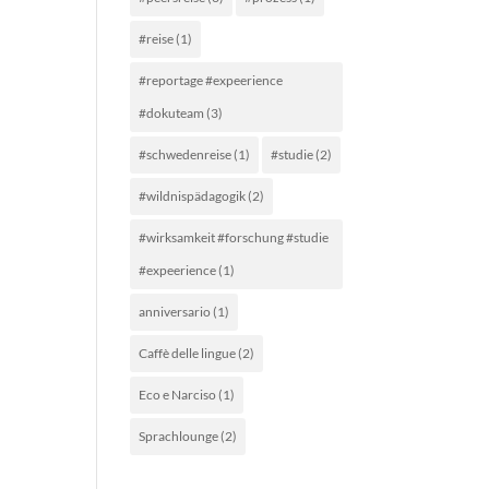
#reise
(1)
#reportage #expeerience
#dokuteam
(3)
#schwedenreise
(1)
#studie
(2)
#wildnispädagogik
(2)
#wirksamkeit #forschung #studie
#expeerience
(1)
anniversario
(1)
Caffè delle lingue
(2)
Eco e Narciso
(1)
Sprachlounge
(2)