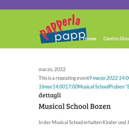
Home
Centro Gio
marzo, 2022
This is a repeating event
9 marzo 2022 14:
16
mar
14:00
17:00
Musical School
Proben "
dettagli
Musical School Bozen
In der Musical School erhalten Kinder und 