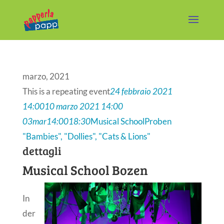
marzo, 2021
This is a repeating event
24 febbraio 2021
14:00
10 marzo 2021 14:00
03
mar
14:00
18:30
Musical School
Proben
"Bambies", "Dollies", "Cats & Lions"
dettagli
Musical School Bozen
In
der