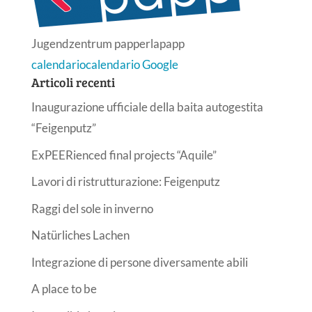
Jugendzentrum papperlapapp
calendario
calendario Google
Articoli recenti
Inaugurazione ufficiale della baita autogestita
“Feigenputz”
ExPEERienced final projects “Aquile”
Lavori di ristrutturazione: Feigenputz
Raggi del sole in inverno
Natürliches Lachen
Integrazione di persone diversamente abili
A place to be