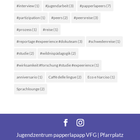
#interview
(1)
#jugendarbeit
(3)
#papperlapeers
(7)
#partizipation
(1)
#peers
(2)
#peersreise
(3)
#prozess
(1)
#reise
(1)
#reportage #expeerience #dokuteam
(3)
#schwedenreise
(1)
#studie
(2)
#wildnispädagogik
(2)
#wirksamkeit #forschung #studie #expeerience
(1)
anniversario
(1)
Caffè delle lingue
(2)
Eco e Narciso
(1)
Sprachlounge
(2)
Jugendzentrum papperlapapp VFG | Pfarrplatz