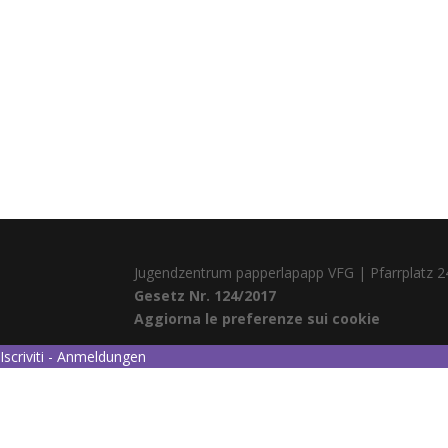
Jugendzentrum papperlapapp VFG | Pfarrplatz 2
Gesetz Nr. 124/2017
Aggiorna le preferenze sui cookie
Iscriviti - Anmeldungen