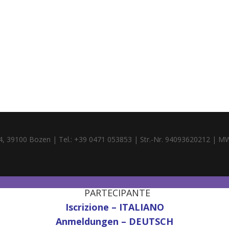
4, 39100 Bozen | Tel.: +39 0471 053853 | Str.-Nr. 94093620212 | M
PARTECIPANTE
Iscrizione – ITALIANO
Anmeldungen – DEUTSCH