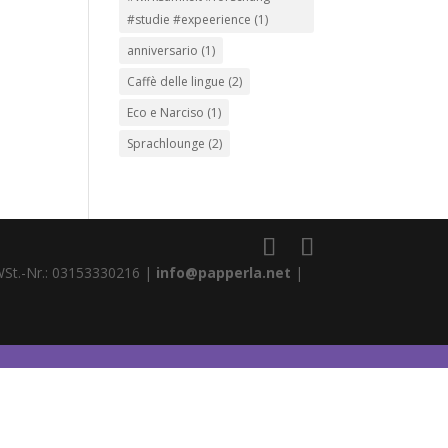
#studie #expeerience
(1)
anniversario
(1)
Caffè delle lingue
(2)
Eco e Narciso
(1)
Sprachlounge
(2)
WSt.-Nr.: 03153330216 |
info@papperla.net
|