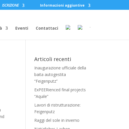
ISCRIZIONE
Informazioni aggiuntive
à
Eventi
Contattaci
Articoli recenti
Inaugurazione ufficiale della
baita autogestita
“Feigenputz”
ExPEERienced final projects
“Aquile”
Lavori di ristrutturazione:
n
Feigenputz
ind
Raggi del sole in inverno
Natürliches Lachen