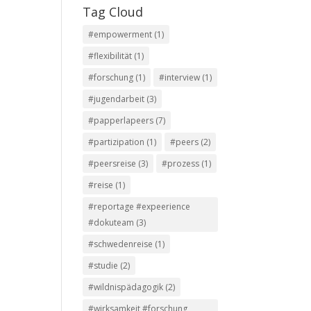
Tag Cloud
#empowerment
(1)
#flexibilität
(1)
#forschung
(1)
#interview
(1)
#jugendarbeit
(3)
#papperlapeers
(7)
#partizipation
(1)
#peers
(2)
#peersreise
(3)
#prozess
(1)
#reise
(1)
#reportage #expeerience
#dokuteam
(3)
#schwedenreise
(1)
#studie
(2)
#wildnispädagogik
(2)
#wirksamkeit #forschung