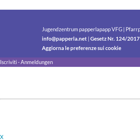
Jugendzentrum papperlapapp VFG | Pfarrp
info@papperla.net
|
Gesetz Nr. 124/2017
Aggiorna le preferenze sui cookie
Iscriviti - Anmeldungen
X