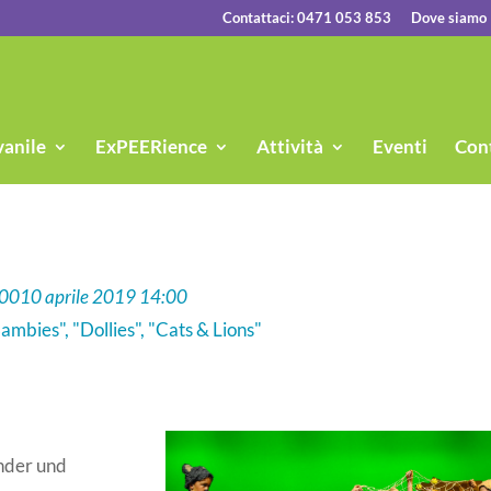
Contattaci: 0471 053 853
Dove siamo
vanile
ExPEERience
Attività
Eventi
Cont
:00
10 aprile 2019 14:00
mbies", "Dollies", "Cats & Lions"
inder und