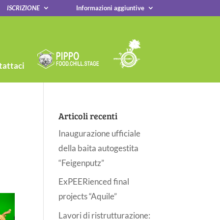
ISCRIZIONE
Informazioni aggiuntive
attaci
Articoli recenti
Inaugurazione ufficiale
della baita autogestita
“Feigenputz”
ExPEERienced final
projects “Aquile”
Lavori di ristrutturazione: