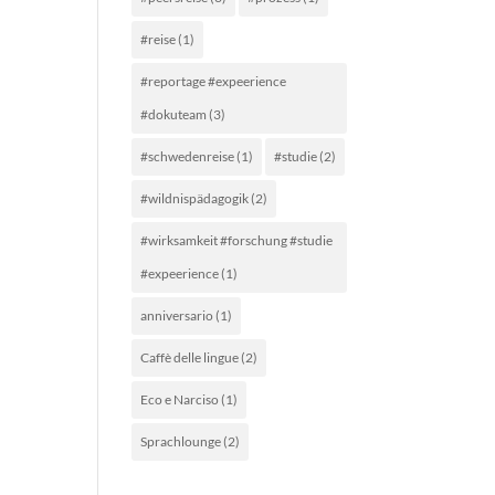
#reise
(1)
#reportage #expeerience
#dokuteam
(3)
#schwedenreise
(1)
#studie
(2)
#wildnispädagogik
(2)
#wirksamkeit #forschung #studie
#expeerience
(1)
anniversario
(1)
Caffè delle lingue
(2)
Eco e Narciso
(1)
Sprachlounge
(2)