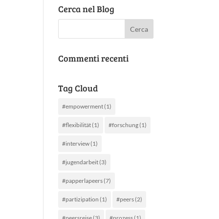
Cerca nel Blog
Commenti recenti
Tag Cloud
#empowerment
(1)
#flexibilität
(1)
#forschung
(1)
#interview
(1)
#jugendarbeit
(3)
#papperlapeers
(7)
#partizipation
(1)
#peers
(2)
#peersreise
(3)
#prozess
(1)