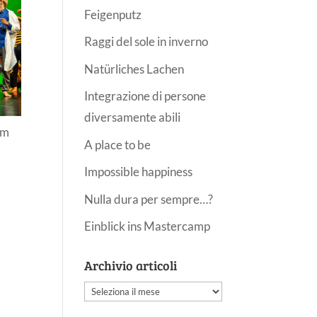
Feigenputz
Raggi del sole in inverno
Natürliches Lachen
Integrazione di persone
diversamente abili
um
A place to be
Impossible happiness
d
Nulla dura per sempre…?
Einblick ins Mastercamp
Archivio articoli
Archivio
articoli