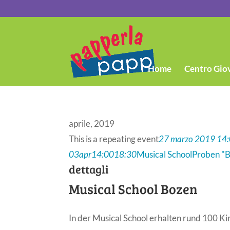
Home
Centro Gio
aprile, 2019
This is a repeating event
27 marzo 2019 14
03
apr
14:00
18:30
Musical School
Proben "Ba
dettagli
Musical School Bozen
In der Musical School erhalten rund 100 K