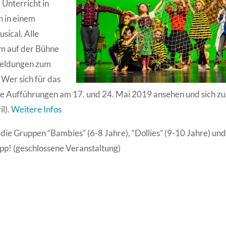
 Unterricht in
n in einem
sical. Alle
m auf der Bühne
meldungen zum
 Wer sich für das
 die Aufführungen am 17. und 24. Mai 2019 ansehen und sich z
l).
Weitere Infos
die Gruppen “Bambies” (6-8 Jahre), “Dollies” (9-10 Jahre) un
app! (geschlossene Veranstaltung)