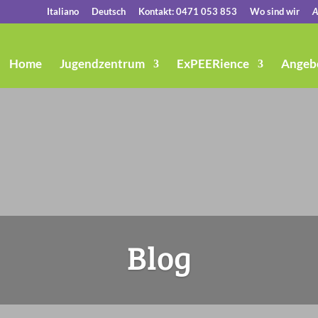
Italiano
Deutsch
Kontakt: 0471 053 853
Wo sind wir
Home
Jugendzentrum
ExPEERience
Angeb
Blog