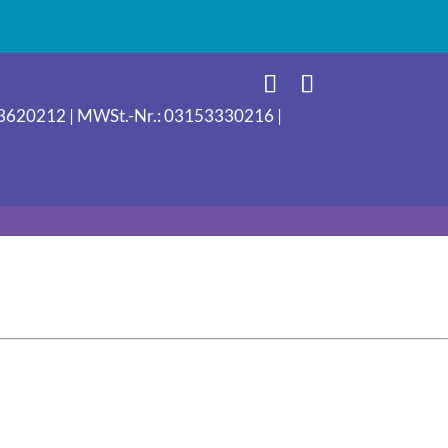
e »
093620212 | MWSt.-Nr.: 03153330216 |